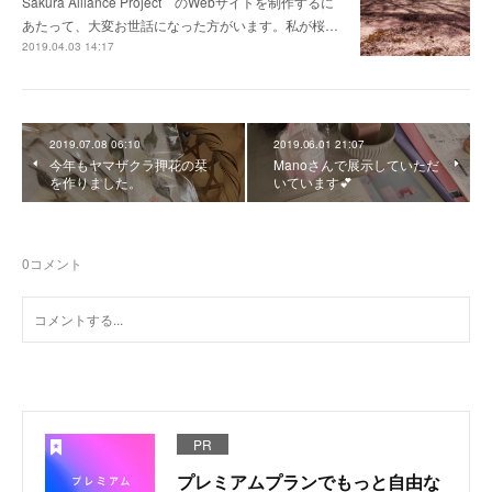
Sakura Alliance Project のWebサイトを制作するに
あたって、大変お世話になった方がいます。私が桜…
2019.04.03 14:17
2019.07.08 06:10
2019.06.01 21:07
今年もヤマザクラ押花の栞
Manoさんで展示していただ
を作りました。
いています💕
0
コメント
PR
プレミアムプランでもっと自由な