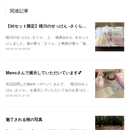
関連記事
【30セット限定】桜川のせっけん -さくら＆福来みかん- セット
桜川のせっけん -さくら- と -福来みかん- をセット
にしました。春の香り「さくら」と晩秋の香り「福…
2019.10.18 05:55
Manoさんで展示していただいています💕
先日訪問したMano（マーノ）さんで、「桜川のせっ
けん -さくら-」を展示していただいてるのを見つけ…
2019.06.01 21:07
魅了される桜の写真