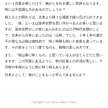
という言葉を聞くだけで、胸がときめき優しい気持ちなります。
桜には不思議な力があるのでしょうか？
桜と人との関わりは、古来より様々な場面で繰り広げられてきま
した。「桜」といえば染井吉野を思い浮かべる人が多いと思いま
すが、染井吉野がこの世にあらわれたのは江戸時代末期のこと
で、古来から日本にあったのは「山桜」でした。１本１本の遺伝
子が異なる山桜は個性的で、咲く時期も咲いた色形も違っていま
す。その姿を１つ１つ愛でるのも、観桜の楽しみ方です。
また、「桜は春に咲くもの」と思っている人がほとんどだと思い
ますが、この写真にあるように、秋の紅葉との共演が美しい、十
月桜や冬桜のように秋に咲く桜もあります。
日本人として、桜のことをもっと学んでみませんか？
Copyright ©
2026
Sakura Alliance Project
.